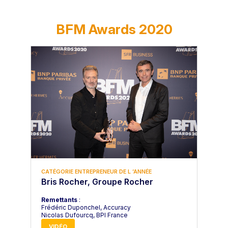
PALMARÈS
BFM Awards 2020
CATÉGORIE ENTREPRENEUR DE L ’ANNÉE
Bris Rocher, Groupe Rocher
Remettants
:
Frédéric Duponchel, Accuracy
Nicolas Dufourcq, BPI France
VIDÉO